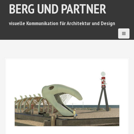
BERG UND PARTNER
D
i
r
e
visuelle Kommunikation für Architektur und Design
k
t
z
u
m
I
n
h
a
l
t