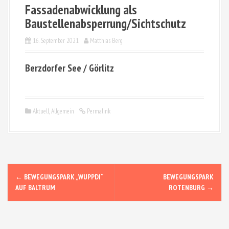
Fassadenabwicklung als
Baustellenabsperrung/Sichtschutz
16. September 2021
Matthias Berg
Berzdorfer See / Görlitz
Aktuell
,
Allgemein
Permalink
N
←
BEWEGUNGSPARK „WUPPDI“
BEWEGUNGSPARK
AUF BALTRUM
ROTENBURG
→
a
v