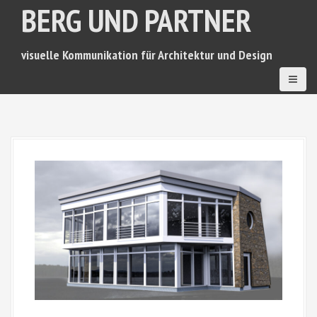
BERG UND PARTNER
D
i
r
e
visuelle Kommunikation für Architektur und Design
k
t
z
u
m
I
n
h
a
l
t