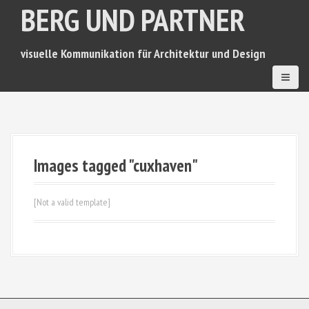
BERG UND PARTNER
D
i
r
e
visuelle Kommunikation für Architektur und Design
k
t
z
u
m
I
n
Images tagged "cuxhaven"
h
a
l
[Not a valid template]
t